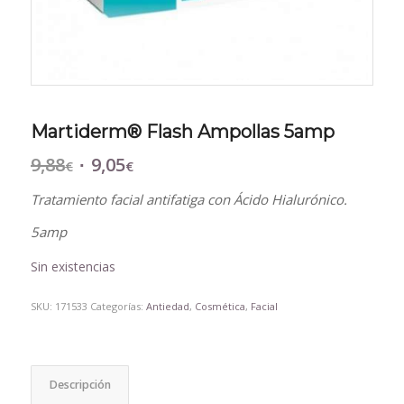
Martiderm® Flash Ampollas 5amp
9,88
9,05
El
El
€
€
precio
precio
Tratamiento facial antifatiga con Ácido Hialurónico.
original
actual
era:
es:
5amp
9,88€.
9,05€.
Sin existencias
SKU:
171533
Categorías:
Antiedad
,
Cosmética
,
Facial
Descripción