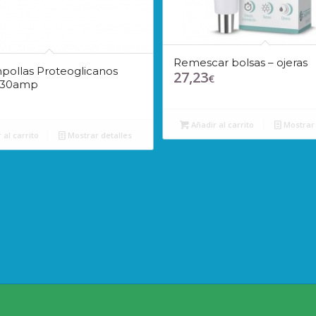
Remescar bolsas – ojeras
ollas Proteoglicanos
27,23
€
 30amp
Añadir al carrito
Mostrar 
 al carrito
Mostrar detalles