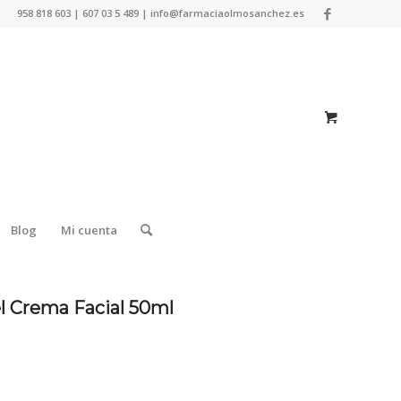
958 818 603 | 607 03 5 489 | info@farmaciaolmosanchez.es
Blog
Mi cuenta
l Crema Facial 50ml