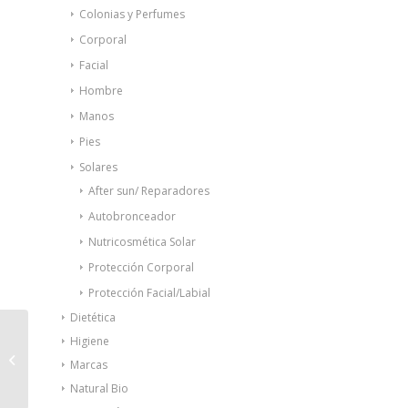
Colonias y Perfumes
Corporal
Facial
Hombre
Manos
Pies
Solares
After sun/ Reparadores
Autobronceador
Nutricosmética Solar
Protección Corporal
Protección Facial/Labial
Dietética
Interapothek Crema
Higiene
Solar SPF 50+ Bebés
Marcas
100ml
Natural Bio