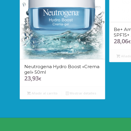
Be+ Amp
SPF15+
28,06
€
Añadir
Neutrogena Hydro Boost «Crema
gel» 50ml
23,93
€
Añadir al carrito
Mostrar detalles