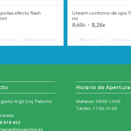
ollas efecto flash
Uresim contorno de ojos 1
2ml
ml
8,68
8,26
El
El
€
€
precio
precio
original
actual
 al carrito
Mostrar detalles
Leer más
Mostrar 
era:
es:
8,68€.
8,26€.
cto
Horario de Apertura
rgarita Xirgú Esq. Palermo
Mañanas: 09:00-14:00
Tardes: 17:00-21:00
ranada
8 818 603
rmaciaolmosanchez.es