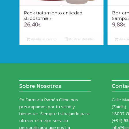
Pack tratamiento antiedad
Be+ amp
«Liposomial»
5ampx
26,40
9,88
€
€
Añadir al carrito
Mostrar detalles
Añadir
Sobre Nosotros
Conta
En Farmacia Ramón Olmo nos
Calle Ma
preocupamos por tu salud y
(Zaidín)
bienestar. Siempre trabajando para
18007 G
ofrecer el mejor servicio
(+34)
95
personalizado que nos ha
info@fa