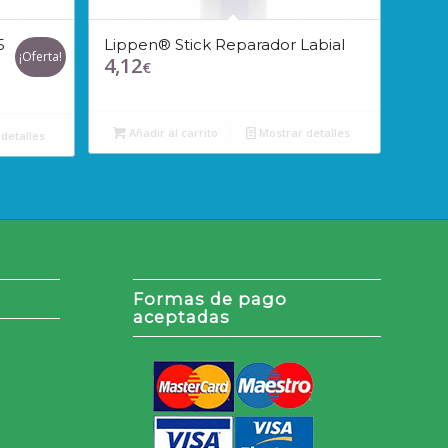
5
Lippen® Stick Reparador Labial
¡Oferta!
4,12
€
Añadir al carrito
Mostrar detalles
detalles
Formas de pago
aceptadas