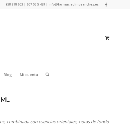
958 818 603 | 607 03 5 489 | info@farmaciaolmosanchez.es
Blog
Mi cuenta
 ML
os, combinada con esencias orientales, notas de fondo