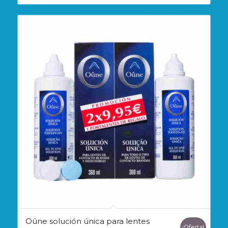
era:
es:
8,22€.
5,74€.
Oûne solución única para lentes
¡Oferta!