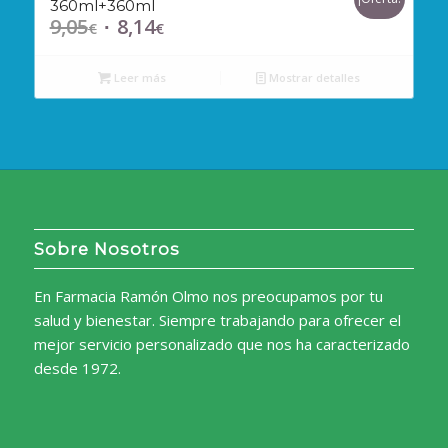
360ml+360ml
9,05
8,14
El
El
€
€
precio
precio
original
actual
Leer más
Mostrar detalles
era:
es:
9,05€.
8,14€.
Sobre Nosotros
En Farmacia Ramón Olmo nos preocupamos por tu
salud y bienestar. Siempre trabajando para ofrecer el
mejor servicio personalizado que nos ha caracterizado
desde 1972.