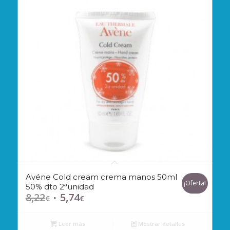
Avéne Cold cream crema manos 50ml
¡Oferta!
50% dto 2ªunidad
8,22
5,74
El
El
€
€
precio
precio
original
actual
Leer más
Mostrar detalles