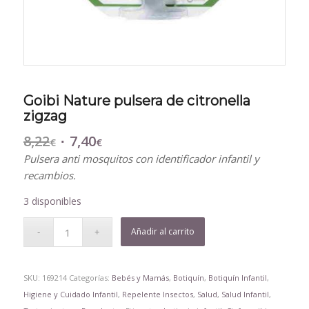
Goibi Nature pulsera de citronella
zigzag
8,22
7,40
El
El
€
€
precio
precio
Pulsera anti mosquitos con identificador infantil y
original
actual
recambios.
era:
es:
3 disponibles
8,22€.
7,40€.
Añadir al carrito
SKU:
169214
Categorías:
Bebés y Mamás
,
Botiquín
,
Botiquín Infantil
,
Higiene y Cuidado Infantil
,
Repelente Insectos
,
Salud
,
Salud Infantil
,