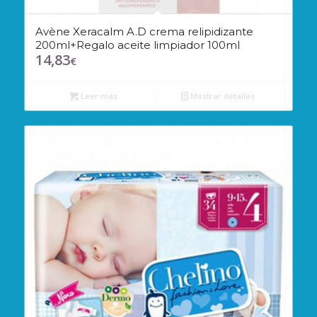
Avène Xeracalm A.D crema relipidizante
200ml+Regalo aceite limpiador 100ml
14,83
€
Leer más
Mostrar detalles