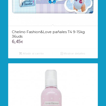
Chelino Fashion&Love pañales T4 9-15kg
36uds
6,45
€
Añadir al carrito
Mostrar detalles