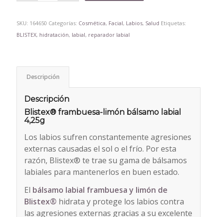
SKU:
164650
Categorías:
Cosmética
,
Facial
,
Labios
,
Salud
Etiquetas:
BLISTEX
,
hidratación
,
labial
,
reparador labial
Descripción
Descripción
Blistex® frambuesa-limón bálsamo labial
4,25g
Los labios sufren constantemente agresiones
externas causadas el sol o el frío. Por esta
razón, Blistex® te trae su gama de bálsamos
labiales para mantenerlos en buen estado.
El
bálsamo labial frambuesa y limón de
Blistex®
hidrata y protege los labios contra
las agresiones externas gracias a su excelente