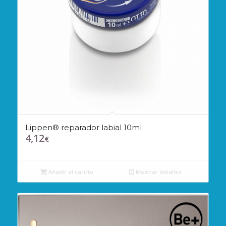
Lippen® reparador labial 10ml
4,12
€
Añadir al carrito
Mostrar detalles