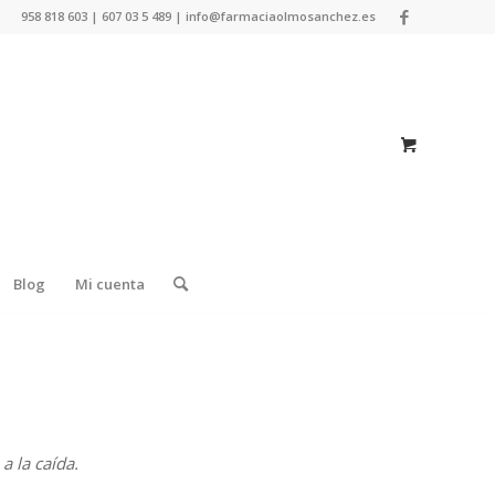
958 818 603 | 607 03 5 489 | info@farmaciaolmosanchez.es
Blog
Mi cuenta
a la caída.