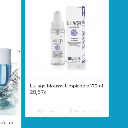
Lullage Mousse Limpiadora 175ml
20,57
€
Leer más
Mostrar detalles
Gel de