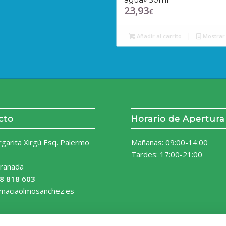
23,93
€
Añadir al carrito
Mostrar 
cto
Horario de Apertura
rgarita Xirgú Esq. Palermo
Mañanas: 09:00-14:00
Tardes: 17:00-21:00
ranada
8 818 603
rmaciaolmosanchez.es