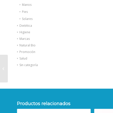
Manos
Pies
Solares
Dietética
Higiene
Marcas
Natural Bio
Promoción
Salud
Sin categoría
Belcils Gel vitalizante
para pestañas 8 ml
Productos relacionados