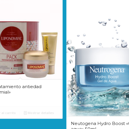
atamiento antiedad
mial»
 al carrito
Mostrar detalles
Neutogena Hydro Boost «
agua» 50ml