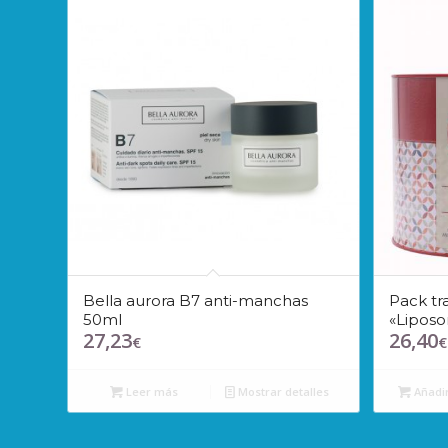
Bella aurora B7 anti-manchas
Pack tr
50ml
«Liposo
27,23
26,40
€
€
Leer más
Mostrar detalles
Añadir