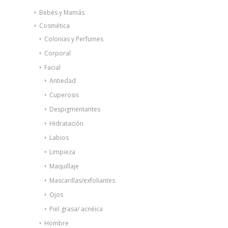
Bebés y Mamás
Cosmética
Colonias y Perfumes
Corporal
Facial
Antiedad
Cuperosis
Despigmentantes
Hidratación
Labios
Limpieza
Maquillaje
Mascarillas/exfoliantes
Ojos
Piel grasa/ acnéica
Hombre