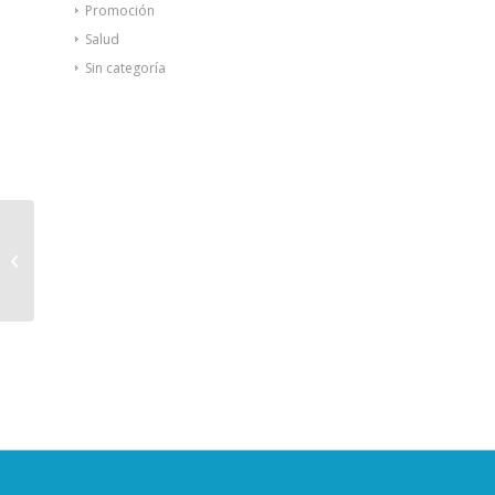
Promoción
Salud
Sin categoría
Letibalm tarro
reparador 10ml