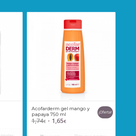
Acofarderm gel mango y
¡Oferta!
papaya 750 ml
1,74
1,65
El
El
€
€
precio
precio
original
actual
detalles