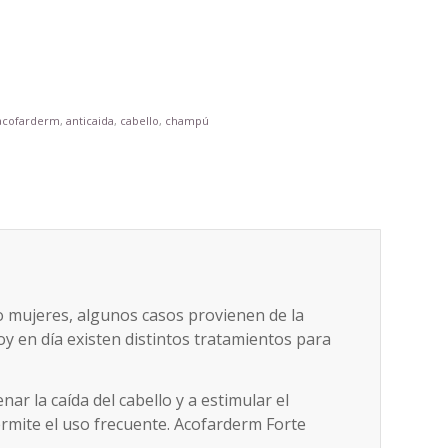
acofarderm
,
anticaida
,
cabello
,
champú
o mujeres, algunos casos provienen de la
oy en día existen distintos tratamientos para
nar la caída del cabello y a estimular el
ermite el uso frecuente. Acofarderm Forte