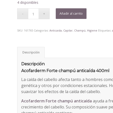
era:
es:
4 disponibles
6,20€.
5,74€.
Añadir al carrito
SKU:
161765
Categorías:
Anticaida
,
Capilar
,
Champú
,
Higiene
Etiquetas:
Descripción
Descripción
Acofarderm Forte champú anticaída 400ml
La caída del cabello afecta tanto a hombres com
genética y otros por condiciones estacionales. H
suavizar los efectos de la caída del cabello.
Acofarderm Forte champú anticaída
ayuda a fre
crecimiento del cabello. Su composición suave p