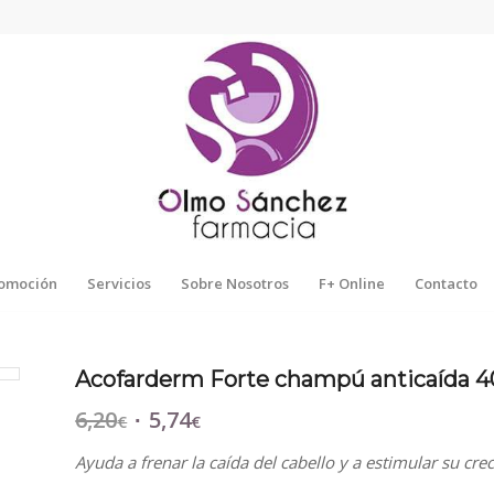
omoción
Servicios
Sobre Nosotros
F+ Online
Contacto
Acofarderm Forte champú anticaída 
6,20
5,74
El
El
€
€
precio
precio
Ayuda a frenar la caída del cabello y a estimular su cre
original
actual