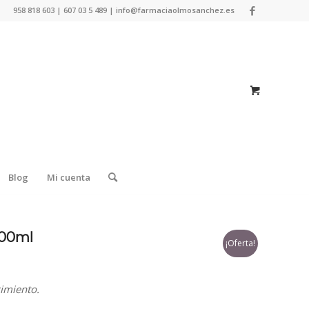
958 818 603 | 607 03 5 489 | info@farmaciaolmosanchez.es
Blog
Mi cuenta
400ml
¡Oferta!
cimiento.