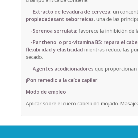
champú anticaída contiene:
-Extracto de levadura de cerveza:
un concent
propiedades
antiseborreicas
, una de las princip
-Serenoa serrulata:
favorece la inhibición de la
-Panthenol o pro-vitamina B5:
repara el cabe
flexibilidad y elasticidad
mientras reduce las pun
secado.
-Agentes acodicionadores
que proporcionan br
¡Pon remedio a la caída capilar!
Modo de empleo
Aplicar sobre el cuero cabelludo mojado. Masajea