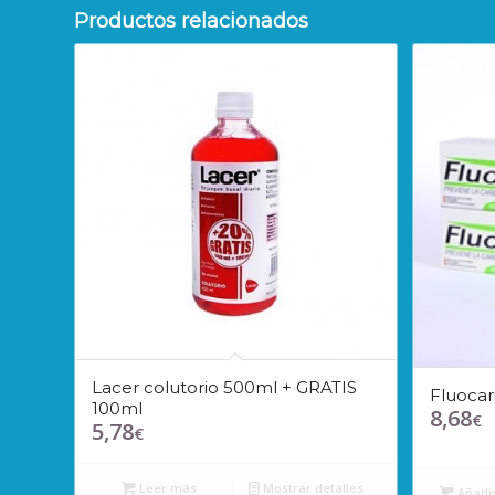
Productos relacionados
Lacer colutorio 500ml + GRATIS
Fluocari
100ml
8,68
€
5,78
€
Leer más
Mostrar detalles
Añadir