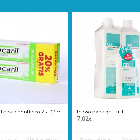
l pasta dentífrica 2 x 125ml
Inibsa pack gel 1l+1l
7,02
€
 al carrito
Mostrar detalles
Añadir al carrito
Mostrar 