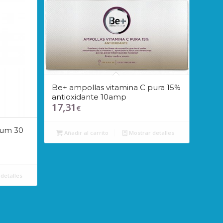
Be+ ampollas vitamina C pura 15%
antioxidante 10amp
17,31
€
rum 30
Añadir al carrito
Mostrar detalles
detalles