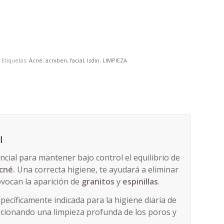
a
Etiquetas:
Acné
,
acniben
,
facial
,
Isdin
,
LIMPIEZA
l
cial para mantener bajo control el equilibrio de
cné.
Una correcta higiene, te ayudará a eliminar
vocan la aparición de
granitos
y
espinillas
.
pecíficamente indicada para la higiene diaria de
rcionando una limpieza profunda de los poros y