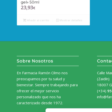
gel» 50ml
23,93
€
Añadir al carrito
Mostrar detalles
Sobre Nosotros
Conta
En Farmacia Ramón Olmo nos
Calle Ma
preocupamos por tu salud y
(Zaidín)
bienestar. Siempre trabajando para
18007 G
ofrecer el mejor servicio
(+34)
95
personalizado que nos ha
info@fa
caracterizado desde 1972.