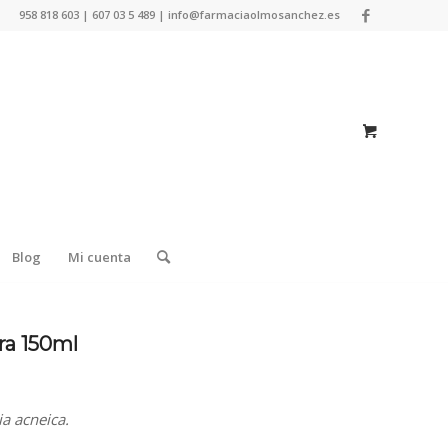
958 818 603 | 607 03 5 489 | info@farmaciaolmosanchez.es
Blog
Mi cuenta
ra 150ml
ia acneica.