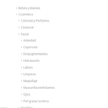
Bebés y Mamás
Cosmética
Colonias y Perfumes
Corporal
Facial
Antiedad
Cuperosis
Despigmentantes
Hidratación
Labios
Limpieza
Maquillaje
Mascarillas/exfoliantes
Ojos
Piel grasa/ acnéica
Hombre