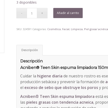
3 disponibles
Añadir al carrito
SKU:
324591
Categorías:
Cosmética
,
Facial
,
Limpieza
,
Piel grasa/ acnéic
Descripción
Descripción
Acniben® Teen Skin espuma limpiadora 150m
Cuidar la
higiene diaria
de nuestro rostro es esen
producción sebácea y prevenir la formación de
a
el
exceso de sebo que obstruye los poros
y pro
Acniben® Teen Skin espuma limpiadora
está es
las
pieles grasas con tendencia acneica
, propo