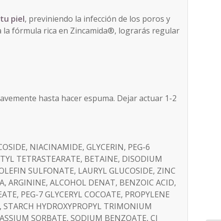
 tu piel
, previniendo la infección de los poros y
 a la fórmula rica en Zincamida®, lograrás regular
uavemente hasta hacer espuma. Dejar actuar 1-2
OSIDE, NIACINAMIDE, GLYCERIN, PEG-6
ITYL TETRASTEARATE, BETAINE, DISODIUM
 OLEFIN SULFONATE, LAURYL GLUCOSIDE, ZINC
EA, ARGININE, ALCOHOL DENAT, BENZOIC ACID,
EATE, PEG-7 GLYCERYL COCOATE, PROPYLENE
E, STARCH HYDROXYPROPYL TRIMONIUM
ASSIUM SORBATE, SODIUM BENZOATE, CI