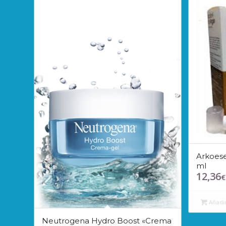
Arkoese
ml
12,36
€
Añadir
Neutrogena Hydro Boost «Crema