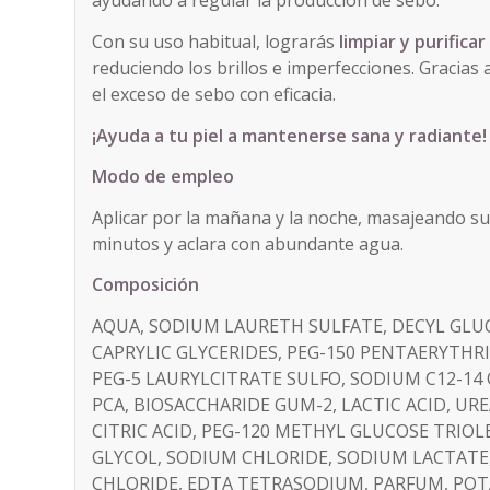
ayudando a regular la producción de sebo.
Con su uso habitual, lograrás
limpiar y purificar
reduciendo los brillos e imperfecciones. Gracias
el exceso de sebo con eficacia.
¡Ayuda a tu piel a mantenerse sana y radiante!
Modo de empleo
Aplicar por la mañana y la noche, masajeando s
minutos y aclara con abundante agua.
Composición
AQUA, SODIUM LAURETH SULFATE, DECYL GLUC
CAPRYLIC GLYCERIDES, PEG-150 PENTAERYTHR
PEG-5 LAURYLCITRATE SULFO, SODIUM C12-14
PCA, BIOSACCHARIDE GUM-2, LACTIC ACID, UR
CITRIC ACID, PEG-120 METHYL GLUCOSE TRIOL
GLYCOL, SODIUM CHLORIDE, SODIUM LACTAT
CHLORIDE, EDTA TETRASODIUM, PARFUM, POT