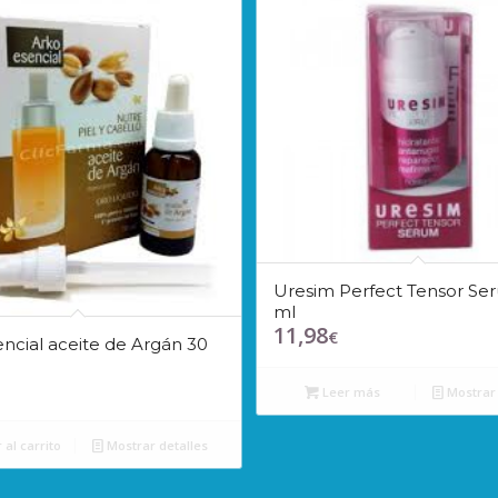
Uresim Perfect Tensor Se
ml
11,98
€
ncial aceite de Argán 30
Leer más
Mostrar 
 al carrito
Mostrar detalles